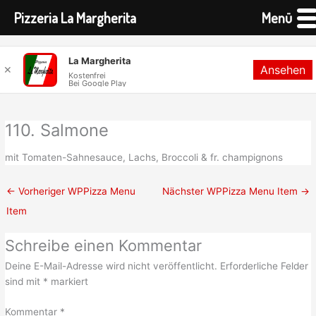
Pizzeria La Margherita
Menü
Zum
La Margherita
Ansehen
Inhalt
✕
Kostenfrei
Bei Google Play
springen
110. Salmone
mit Tomaten-Sahnesauce, Lachs, Broccoli & fr. champignons
←
Vorheriger WPPizza Menu
Nächster WPPizza Menu Item
→
Item
Schreibe einen Kommentar
Deine E-Mail-Adresse wird nicht veröffentlicht.
Erforderliche Felder
sind mit
*
markiert
Kommentar
*