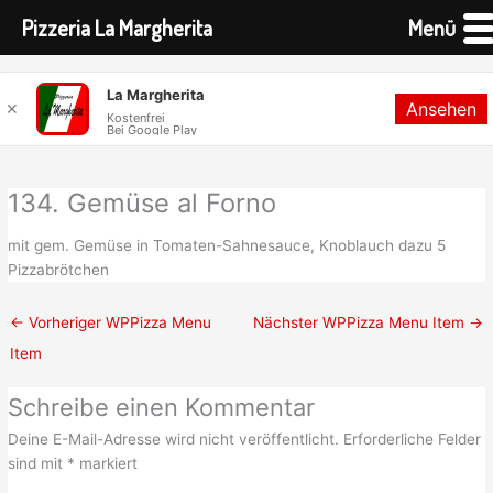
Pizzeria La Margherita
Menü
Zum
La Margherita
Ansehen
Inhalt
✕
Kostenfrei
Bei Google Play
springen
134. Gemüse al Forno
mit gem. Gemüse in Tomaten-Sahnesauce, Knoblauch dazu 5
Pizzabrötchen
←
Vorheriger WPPizza Menu
Nächster WPPizza Menu Item
→
Item
Schreibe einen Kommentar
Deine E-Mail-Adresse wird nicht veröffentlicht.
Erforderliche Felder
sind mit
*
markiert