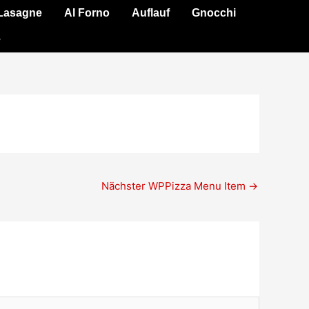
Lasagne
Al Forno
Auflauf
Gnocchi
e
Nächster WPPizza Menu Item
→