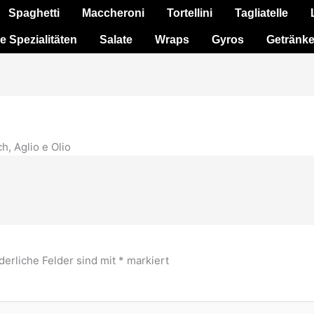
Spaghetti
Maccheroni
Tortellini
Tagliatelle
e Spezialitäten
Salate
Wraps
Gyros
Getränk
h, Aglio e Olio
derliche Felder sind mit
*
markiert