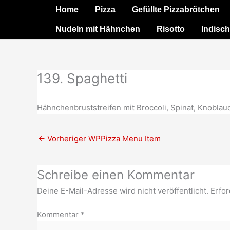
Zum
Home
Pizza
Gefüllte Pizzabrötchen
Inhalt
Nudeln mit Hähnchen
Risotto
Indisch
springen
139. Spaghetti
Hähnchenbruststreifen mit Broccoli, Spinat, Knoblauc
←
Vorheriger WPPizza Menu Item
Schreibe einen Kommentar
Deine E-Mail-Adresse wird nicht veröffentlicht.
Erfor
Kommentar
*