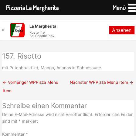
Pizzeria La Margherita
Menü
Zum
La Margherita
Ansehen
Inhalt
✕
Kostenfrei
Bei Google Play
springen
157. Risotto
mit Putenbrustfilet, Mango, Ananas in Sahnesauce
←
Vorheriger WPPizza Menu
Nächster WPPizza Menu Item
→
Item
Schreibe einen Kommentar
Deine E-Mail-Adresse wird nicht veröffentlicht.
Erforderliche Felder
sind mit
*
markiert
Kommentar
*