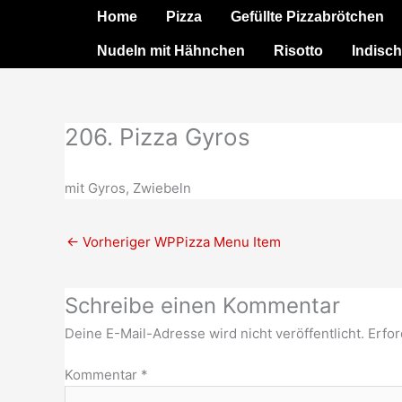
Zum
Home
Pizza
Gefüllte Pizzabrötchen
Inhalt
Nudeln mit Hähnchen
Risotto
Indisch
springen
206. Pizza Gyros
mit Gyros, Zwiebeln
←
Vorheriger WPPizza Menu Item
Schreibe einen Kommentar
Deine E-Mail-Adresse wird nicht veröffentlicht.
Erfor
Kommentar
*