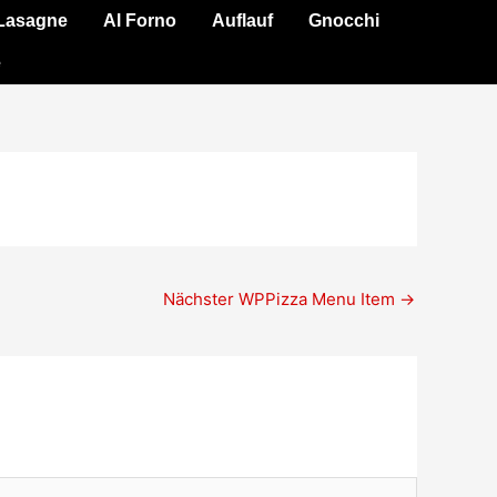
Lasagne
Al Forno
Auflauf
Gnocchi
e
Nächster WPPizza Menu Item
→