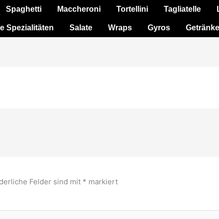
Spaghetti
Maccheroni
Tortellini
Tagliatelle
e Spezialitäten
Salate
Wraps
Gyros
Getränk
derliche Felder sind mit
*
markiert