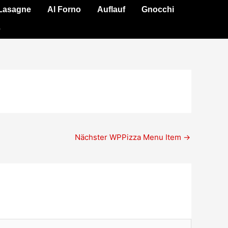
Lasagne
Al Forno
Auflauf
Gnocchi
e
Nächster WPPizza Menu Item
→