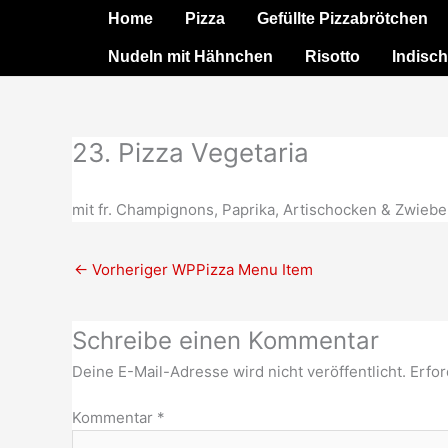
Zum
Home
Pizza
Gefüllte Pizzabrötchen
Inhalt
Nudeln mit Hähnchen
Risotto
Indisch
springen
23. Pizza Vegetaria
mit fr. Champignons, Paprika, Artischocken & Zwiebe
←
Vorheriger WPPizza Menu Item
Schreibe einen Kommentar
Deine E-Mail-Adresse wird nicht veröffentlicht.
Erfor
Kommentar
*