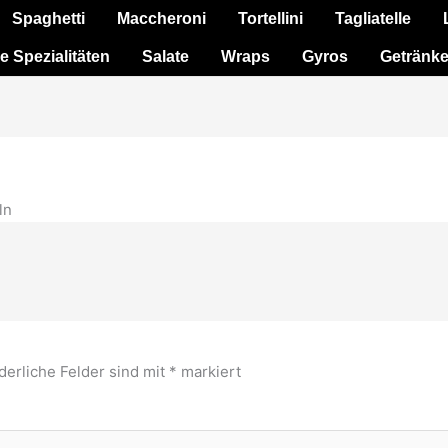
Spaghetti
Maccheroni
Tortellini
Tagliatelle
e Spezialitäten
Salate
Wraps
Gyros
Getränk
ln
derliche Felder sind mit
*
markiert