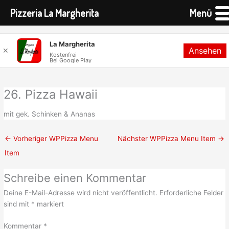
Pizzeria La Margherita
Menü
Zum
La Margherita
Ansehen
Inhalt
✕
Kostenfrei
Bei Google Play
springen
26. Pizza Hawaii
mit gek. Schinken & Ananas
←
Vorheriger WPPizza Menu
Nächster WPPizza Menu Item
→
Item
Schreibe einen Kommentar
Deine E-Mail-Adresse wird nicht veröffentlicht.
Erforderliche Felder
sind mit
*
markiert
Kommentar
*