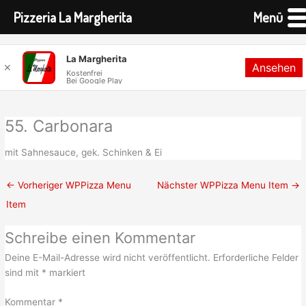
Pizzeria La Margherita
Menü
Zum
La Margherita
Ansehen
Inhalt
✕
Kostenfrei
Bei Google Play
springen
55. Carbonara
mit Sahnesauce, gek. Schinken & Ei
←
Vorheriger WPPizza Menu
Nächster WPPizza Menu Item
→
Item
Schreibe einen Kommentar
Deine E-Mail-Adresse wird nicht veröffentlicht.
Erforderliche Felder
sind mit
*
markiert
Kommentar
*