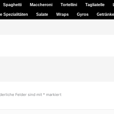
Spaghetti
Maccheroni
Tortellini
Tagliatelle
e Spezialitäten
Salate
Wraps
Gyros
Getränk
derliche Felder sind mit
*
markiert