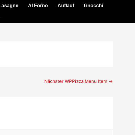
Lasagne
Al Forno
Auflauf
Gnocchi
e
Nächster WPPizza Menu Item
→