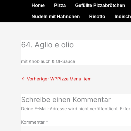
Zum
Home
Pizza
Gefüllte Pizzabrötchen
Inhalt
Nudeln mit Hähnchen
Risotto
Indisch
springen
64. Aglio e olio
mit Knoblauch & Öl-Sauce
←
Vorheriger WPPizza Menu Item
Schreibe einen Kommentar
Deine E-Mail-Adresse wird nicht veröffentlicht.
Erfor
Kommentar
*